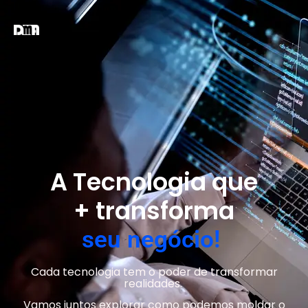
A Tecnologia que
+ transforma
s
e
u
n
e
g
ó
c
i
o
!
Cada tecnologia tem o poder de transformar
realidades.
Vamos juntos explorar como podemos moldar o